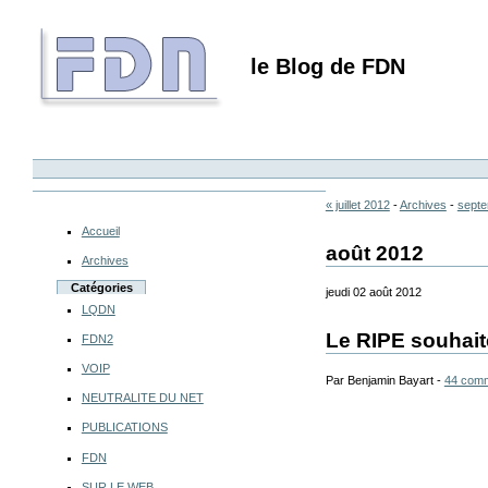
le Blog de FDN
« juillet 2012
-
Archives
-
septe
Accueil
août 2012
Archives
Catégories
jeudi 02 août 2012
LQDN
Le RIPE souhait
FDN2
VOIP
Par Benjamin Bayart -
44 comm
NEUTRALITE DU NET
PUBLICATIONS
FDN
SUR LE WEB