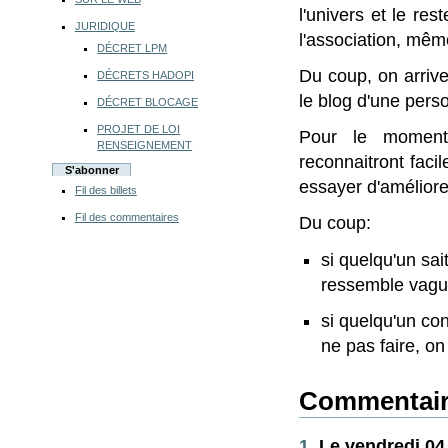
l'univers et le res
JURIDIQUE
l'association, mêm
DÉCRET LPM
Du coup, on arrive
DÉCRETS HADOPI
le blog d'une pers
DÉCRET BLOCAGE
PROJET DE LOI
Pour le moment,
RENSEIGNEMENT
reconnaitront faci
S'abonner
essayer d'améliorer
Fil des billets
Fil des commentaires
Du coup:
si quelqu'un sai
ressemble vagu
si quelqu'un con
ne pas faire, on
Commentair
1.
Le vendredi 04