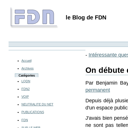
le Blog de FDN
-
Intéressante ques
Accueil
On débute
Archives
Catégories
LQDN
Par Benjamin Bay
FDN2
permanent
VOIP
Depuis déjà plusi
NEUTRALITE DU NET
d'un espace publi
PUBLICATIONS
J'avais bien pens
FDN
ne sont pas telle
SUR LE WEB