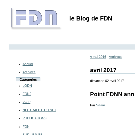
le Blog de FDN
« mai 2016
-
Archives
Accueil
avril 2017
Archives
Catégories
dimanche 02 avril 2017
LQDN
Point FDNN annu
FDN2
VOIP
Par
Siltaar
NEUTRALITE DU NET
PUBLICATIONS
FDN
SUR LE WEB