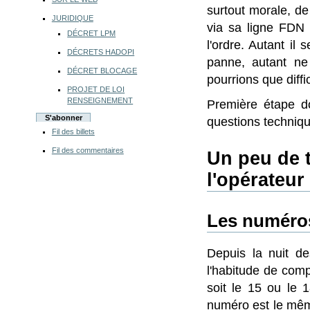
surtout morale, d
JURIDIQUE
via sa ligne FDN
DÉCRET LPM
l'ordre. Autant il
DÉCRETS HADOPI
panne, autant ne
DÉCRET BLOCAGE
pourrions que diff
PROJET DE LOI
RENSEIGNEMENT
Première étape d
S'abonner
questions techniq
Fil des billets
Fil des commentaires
Un peu de 
l'opérateur
Les numéros
Depuis la nuit d
l'habitude de com
soit le 15 ou le 
numéro est le même