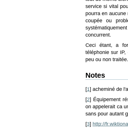
service si vital p
pourra en aucune m
coupée ou probl
systématiquemen
concurrent.
Ceci étant, a for
téléphonie sur IP,
peu ou non traitée
Notes
[
1
] acheminé de l'a
[
2
] Équipement rés
on appelerait ca u
sans pour autant 
[
3
]
http://fr.wiktio