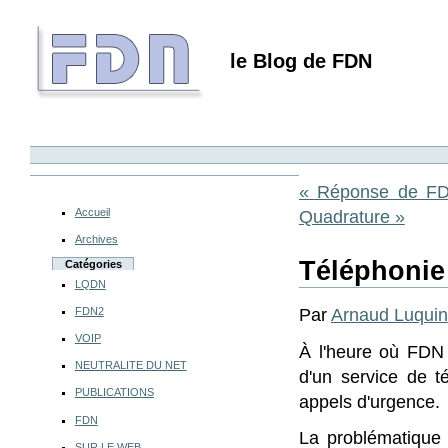
le Blog de FDN
« Réponse de FDN
Accueil
Quadrature »
Archives
Téléphonie 
Catégories
LQDN
FDN2
Par
Arnaud Luquin
VOIP
À l'heure où FDN 
NEUTRALITE DU NET
d'un service de t
PUBLICATIONS
appels d'urgence.
FDN
La problématique e
SUR LE WEB