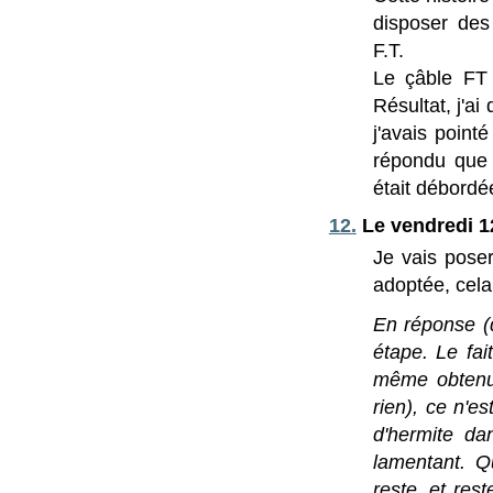
disposer des
F.T.
Le çâble FT
Résultat, j'ai
j'avais point
répondu que l
était débordé
12.
Le vendredi 12
Je vais poser
adoptée, cela
En réponse (d
étape. Le fai
même obtenu 
rien), ce n'e
d'hermite da
lamentant. Q
reste, et rest