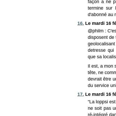
façon a ne p
termine sur l
d'abonné au
16.
Le mardi 16 fé
@philm : C'es
disposent de 
geolocalisan
detresse qui 
que sa localis
Il est, a mon
tête, ne comm
devrait être 
du service un
17.
Le mardi 16 fé
"La loppsi est
ne soit pas u
ré-intégré dan