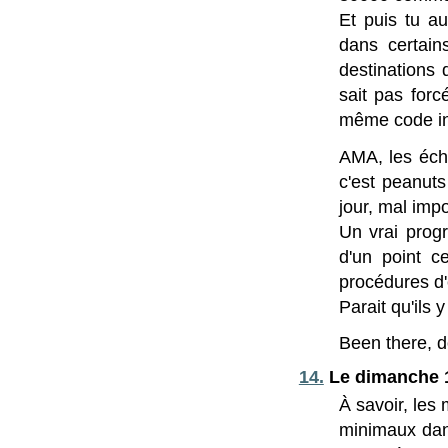
Et puis tu au
dans certain
destinations 
sait pas forc
même code ins
AMA, les éche
c'est peanuts
jour, mal impo
Un vrai progr
d'un point c
procédures d
Parait qu'ils y 
Been there, d
14.
Le dimanche 1
À savoir, les
minimaux dans