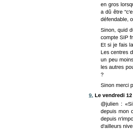
en gros lorsq
a dû être "c'e
défendable, o
Sinon, quid d
compte SIP fra
Et si je fais
Les centres d
un peu moins 
les autres pou
?
Sinon merci po
9.
Le vendredi 12 
@julien : «S
depuis mon co
depuis n'impo
d'ailleurs niv