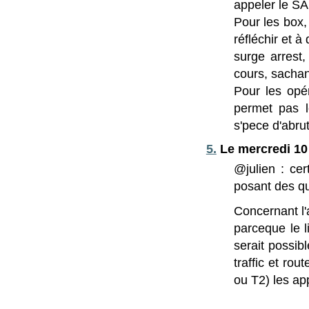
appeler le SA
Pour les box,
réfléchir et 
surge arrest
cours, sachan
Pour les opér
permet pas 
s'pece d'abrut
5.
Le mercredi 10 
@julien : ce
posant des qu
Concernant l
parceque le l
serait possib
traffic et ro
ou T2) les ap