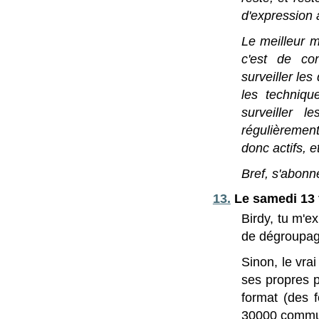
d'expression 
Le meilleur m
c'est de con
surveiller les
les techniqu
surveiller l
régulièrement
donc actifs, e
Bref, s'abonn
13.
Le samedi 13 f
Birdy, tu m'e
de dégroupage
Sinon, le vra
ses propres p
format (des 
30000 commune