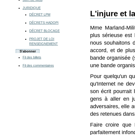
JURIDIQUE
L'injure et 
DÉCRET LPM
DÉCRETS HADOPI
Mme Marland-Milit
DÉCRET BLOCAGE
plus sérieuse est l
PROJET DE LOI
nous souhaitons 
RENSEIGNEMENT
accord, et de plu
S'abonner
bande organisée (s
Fil des billets
une bande organis
Fil des commentaires
Pour quelqu'un qui 
qu'Internet ne dev
son écrit pourrai
gens à aller en j
adversaires, elle 
des retenues dans 
Faire croire que
parfaitement infon