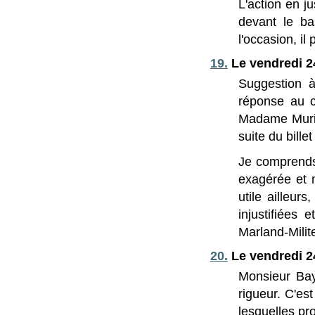
L'action en j
devant le ba
l'occasion, il 
19.
Le vendredi 2
Suggestion à
réponse au c
Madame Muriel
suite du billet
Je comprends 
exagérée et m
utile ailleu
injustifiées
Marland-Mili
20.
Le vendredi 2
Monsieur Bay
rigueur. C'es
lesquelles pr