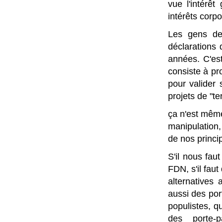
vue l'intérê
intérêts corpo
Les gens de 
déclarations 
années. C'est
consiste à pr
pour valider 
projets de "te
ça n'est même
manipulation,
de nos princip
S'il nous fau
FDN, s'il faut
alternatives 
aussi des por
populistes, q
des porte-