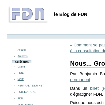
le Blog de FDN
« Comment se pass
Accueil
à la consultation d
Archives
Nous... Gro
Catégories
LQDN
FDN2
Par Benjamin Ba
permanent
VOIP
NEUTRALITE DU NET
Dans un
billet (
PUBLICATIONS
d'égratigner FDN.
FDN
Puisque nous estim
SUR LE WEB