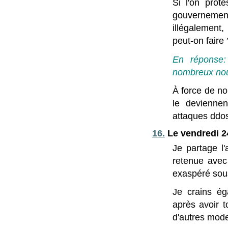
Si l'on prot
gouvernement
illégalement
peut-on faire 
En réponse:
nombreux nous
À force de no
le deviennen
attaques ddos
16.
Le vendredi 2
Je partage l'
retenue avec 
exaspéré sous
Je crains ég
après avoir t
d'autres mode