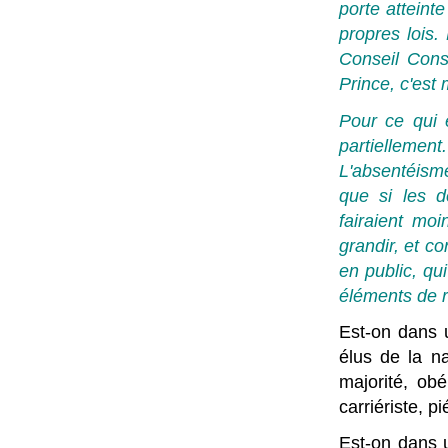
porte atteinte
propres lois.
Conseil Const
Prince, c'est
Pour ce qui 
partiellemen
L'absentéisme
que si les d
fairaient moi
grandir, et c
en public, qu
éléments de r
Est-on dans u
élus de la na
majorité, ob
carriériste, p
Est-on dans u