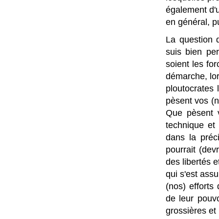
également d'u
en général, pu
La question 
suis bien per
soient les fo
démarche, lor
ploutocrates 
pèsent vos (no
Que pèsent v
technique et 
dans la préc
pourrait (dev
des libertés 
qui s'est ass
(nos) efforts
de leur pouv
grossières e