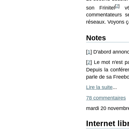
[
2
]
son Frinitel
v6,
commentateurs se
réseaux. Voyons ça
Notes
[
1
] D'abord annonc
[
2
] Le mot n'est p
Depuis la confér
parle de sa Freebo
Lire la suite
...
78 commentaires
mardi 20 novembr
Internet li