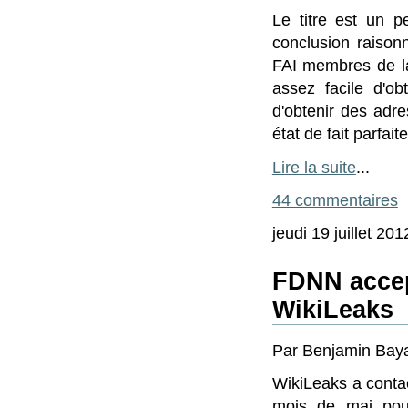
Le titre est un p
conclusion raison
FAI membres de la
assez facile d'o
d'obtenir des adr
état de fait parfai
Lire la suite
...
44 commentaires
jeudi 19 juillet 201
FDNN accep
WikiLeaks
Par Benjamin Bayart
WikiLeaks a conta
mois de mai pour