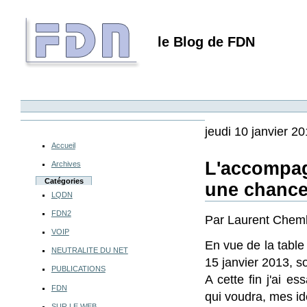
le Blog de FDN
jeudi 10 janvier 2
Accueil
L'accompag
Archives
Catégories
une chance
LQDN
FDN2
Par Laurent Chemla
VOIP
En vue de la table 
NEUTRALITE DU NET
15 janvier 2013, s
PUBLICATIONS
A cette fin j'ai e
FDN
qui voudra, mes id
SUR LE WEB